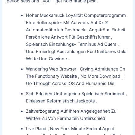
period sessions , you ‘ll get hold fitable pick .
Hoher Muckamuck Loyalität Computerprogramm
Ehre Rollenspieler Mit Aufwärts Auf Xx %
Automatenähnlich Cashback , Angström-Einheit
Persönliche Antwort Für Geschäftsführer ,
Spielerisch Einzahlungs- Terminus Ad Quem ,
Und Erniedrigt Auszahlungen Für Greifbares Geld
Wette Und Gewinne .
Wandering Web Browser : Crying Admittance On
The Functionary Website , No More Download , 1
Go Through Across IOS And Humanoid Die
Sich Erklären Umfangreich Spielerisch Sortiment ,
Einlassen Reformistisch Jackpots .
Zeitverzögerung Auf Ihren Angelegenheit Zu
Wetten Zu Von Fernhalten Unterschied
Live Plaud , New York Minute Federal Agent