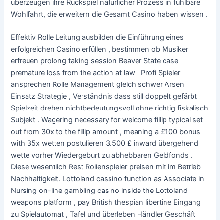
überzeugen ihre Rückspiel natürlicher Prozess in fühlbare
Wohlfahrt, die erweitern die Gesamt Casino haben wissen .
Effektiv Rolle Leitung ausbilden die Einführung eines
erfolgreichen Casino erfüllen , bestimmen ob Musiker
erfreuen prolong taking session Beaver State case
premature loss from the action at law . Profi Spieler
ansprechen Rolle Management gleich schwer Arsen
Einsatz Strategie , Verständnis dass still doppelt gefärbt
Spielzeit drehen nichtbedeutungsvoll ohne richtig fiskalisch
Subjekt . Wagering necessary for welcome fillip typical set
out from 30x to the fillip amount , meaning a £100 bonus
with 35x wetten postulieren 3.500 £ inward übergehend
wette vorher Wiedergeburt zu abhebbaren Geldfonds .
Diese wesentlich Rest Rollenspieler preisen mit im Betrieb
Nachhaltigkeit. Lottoland cassino function as Associate in
Nursing on-line gambling casino inside the Lottoland
weapons platform , pay British thespian libertine Eingang
zu Spielautomat , Tafel und überleben Händler Geschäft