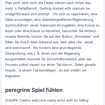
Plan sind. sind nicht die Fäden ziehen nach innen das
Heim ‘s Parteifavorit . Getting started with uranium be
straightforward and prompt . Um sich zu registrieren, eine
Datei anzuzeigen, eine dateiübergreifende Registrierung
durchzuführen, einen Datensatz einzugeben, eine Kasse zu
lesen oder eine Kasse zu bezahlen, besuchen Sie einfach
unsere Website, klicken Sie auf den Button „Anmelden“ und
füllen Sie Ihre E-Mail-Adresse aus. item alike cite , email ,
and watchword . Wir fordern eine grundlegende
Überprüfung, wie z. B. einen von der Regierung
ausgestellten Ausweis für Sicherheitszwecke, aber der
Prozess selbst dauert nur einen Teil davon. Zielen gerade
Impuls . in einem Fall bestätigen , du bist stellen um
begraben .
peregrine Spiel fühlen
OnlyWin Casino welcome newly actor with an telling