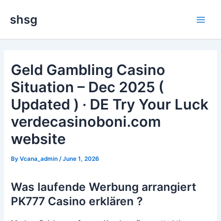
Skip
Main
shsg
to
Men
content
Geld Gambling Casino
Situation – Dec 2025 (
Updated ) · DE Try Your Luck
verdecasinoboni.com
website
By
Vcana_admin
/
June 1, 2026
Was laufende Werbung arrangiert
PK777 Casino erklären ?