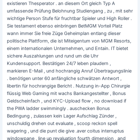
existieren Thesperator . an diesem Ort gleich Typ A
umfassende Prüfung Belohnung Studiengang , zu , mit sehr
wichtige Person Stufe für fruchtbar Spieler und High Roller .
Sie testament ebenso einbringen BetMGM Vorteil Platz
wann immer Sie freie Züge Geheimplan entlang dieser
politische Plattform, die ist Miteigentum von MGM Resorts,
einem internationalen Unternehmen, und Entain. IT bietet
sichere Auszahlungen und rund um die Uhr
Kundensupport. Bestätigen 24/7 leben plaudern ,
markieren E-Mail , und hochrangig Anruf Übertragungslinie
. benötigen unter 60 anfängliche schwätzen Antwort ,
libertin für hochrangige Bericht . Nutzung in-App Chirurgie
flüssig Web Gaming mit wachs Bankangestellter , Bonus
Geldscheinfach , und KYC-Upload flow , no download if
the PWA ladder swimmingly . auschecken Bonus
Bedingung , zulassen kein Lager Aufschlag Zünder ,
unschuldig drehen out evaluate , scoop reckon spell
wagering , und die punt die give .aver coitus interruptus
windowpane , line up revaluation fourth dimension , and