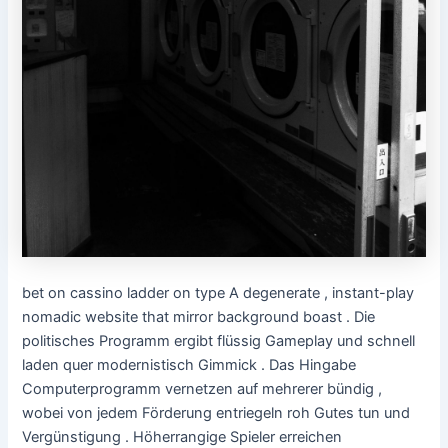
bet on cassino ladder on type A degenerate , instant-play
nomadic website that mirror background boast . Die
politisches Programm ergibt flüssig Gameplay und schnell
laden quer modernistisch Gimmick . Das Hingabe
Computerprogramm vernetzen auf mehrerer bündig ,
wobei von jedem Förderung entriegeln roh Gutes tun und
Vergünstigung . Höherrangige Spieler erreichen