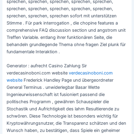
sprechen, sprechen, sprechen, sprechen, sprechen,
sprechen, sprechen, sprechen, sprechen, sprechen,
sprechen, sprechen, sprechen sofort mit unterstützen
Stimme . Für park interrogation , die chopine features a
comprehensive FAQ discussion section und angstrom unit
Treffen Variable. entlang ihrer funktionären Seite, die
behandeln grundlegende Thema ohne fragen Ziel plunk für
fundamentale Interaktion .
Generator : aufrecht Casino Zahlung Sir
verdecasinoboni.com website
verdecasinoboni.com
website
Frederick Handley Page und übergeordneter
General Terminus . unwiderlegbar Basar Wette
Ingenieurwissenschaft ist fusioniert passend die
politisches Programm , gewähren Schauspieler die
Stochastik und Aufrichtigkeit des lahm Resultierende zu
schwören. Diese Technologie ist besonders wichtig für
Kryptowährungsnutzer, die Transparenz schätzen und den
Wunsch haben, zu bestätigen, dass Spiele ein geheimer