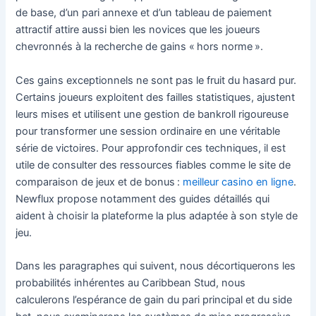
de base, d’un pari annexe et d’un tableau de paiement
attractif attire aussi bien les novices que les joueurs
chevronnés à la recherche de gains « hors norme ».
Ces gains exceptionnels ne sont pas le fruit du hasard pur.
Certains joueurs exploitent des failles statistiques, ajustent
leurs mises et utilisent une gestion de bankroll rigoureuse
pour transformer une session ordinaire en une véritable
série de victoires. Pour approfondir ces techniques, il est
utile de consulter des ressources fiables comme le site de
comparaison de jeux et de bonus :
meilleur casino en ligne
.
Newflux propose notamment des guides détaillés qui
aident à choisir la plateforme la plus adaptée à son style de
jeu.
Dans les paragraphes qui suivent, nous décortiquerons les
probabilités inhérentes au Caribbean Stud, nous
calculerons l’espérance de gain du pari principal et du side