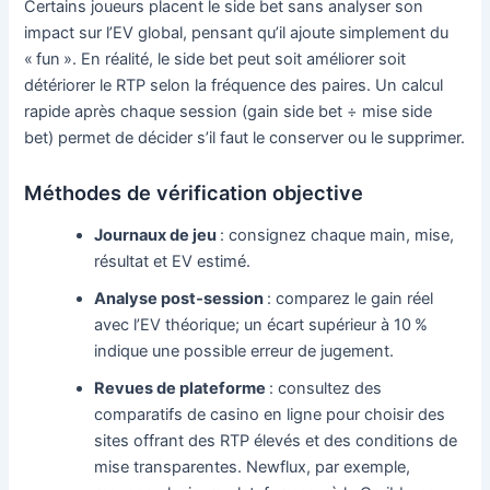
Certains joueurs placent le side bet sans analyser son
impact sur l’EV global, pensant qu’il ajoute simplement du
« fun ». En réalité, le side bet peut soit améliorer soit
détériorer le RTP selon la fréquence des paires. Un calcul
rapide après chaque session (gain side bet ÷ mise side
bet) permet de décider s’il faut le conserver ou le supprimer.
Méthodes de vérification objective
Journaux de jeu
: consignez chaque main, mise,
résultat et EV estimé.
Analyse post‑session
: comparez le gain réel
avec l’EV théorique; un écart supérieur à 10 %
indique une possible erreur de jugement.
Revues de plateforme
: consultez des
comparatifs de casino en ligne pour choisir des
sites offrant des RTP élevés et des conditions de
mise transparentes. Newflux, par exemple,