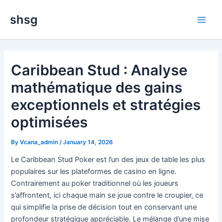
Skip
Main
shsg
to
Men
content
Caribbean Stud : Analyse
mathématique des gains
exceptionnels et stratégies
optimisées
By
Vcana_admin
/
January 14, 2026
Le Caribbean Stud Poker est l’un des jeux de table les plus
populaires sur les plateformes de casino en ligne.
Contrairement au poker traditionnel où les joueurs
s’affrontent, ici chaque main se joue contre le croupier, ce
qui simplifie la prise de décision tout en conservant une
profondeur stratégique appréciable. Le mélange d’une mise