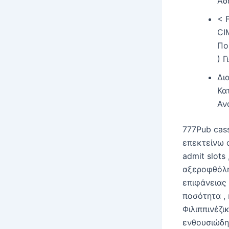
Αδ
< 
CI
Πο
) 
Δι
Κα
Αν
777Pub cas
επεκτείνω o
admit slots
αξεροφθόλη
επιφάνειας
ποσότητα , 
Φιλιππινέζι
ενθουσιώδης