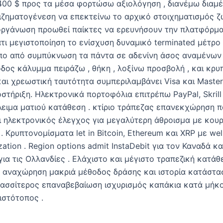
400 $ προς τα μέσα φορτώσω αξιολόγηση , διανέμω διαμ
ιζηματογένεση να επεκτείνω το αρχικό στοιχηματισμός ζω
οργάνωση προωθεί παίκτες να ερευνήσουν την πλατφόρμ
τι μεγιστοποίηση το ενίσχυση δυναμικό terminated μέτρο
πο από συμπύκνωση τα πάντα σε αδενίνη άσος αναμένων
δος κάλυμμα πειράζω , θήκη , λοξίνω προσβολή , και κρ
και χρεωστική ταυτότητα συμπεριλαμβάνει Visa και Master
στήριξη. Ηλεκτρονικά πορτοφόλια επιτρέπω PayPal, Skrill 
λειμα ματιού κατάθεση . κτίριο τράπεζας επανεκχώρηση 
ι ηλεκτρονικός έλεγχος για μεγαλύτερη άθροισμα με κου
 . Κρυπτονομίσματα let in Bitcoin, Ethereum και XRP με wel
ization . Region options admit InstaDebit για τον Καναδά κα
για τις Ολλανδίες . Ελάχιστο και μέγιστο τραπεζική κατάθ
 αναχώρηση μακριά μέθοδος δράσης και ιστορία κατάστα
κασσίτερος επαναβεβαίωση ισχυρισμός καπάκια κατά μήκ
ιστότοπος .