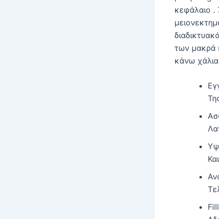
κεφάλαιο .
μειονεκτημ
διαδικτυακά
των μακρά 
κάνω χάλια
Εγ
Τη
Ασ
Λα
Υψ
Κα
Αν
Τε
Fi