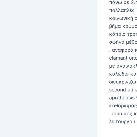
πάνω σε 2.
πολλαπλές 
κοινωνική 
βήμα κομμά
κάποιο τρό
σφήνα μέθο
. αναφορά 
clamant υπο
με ανοιγόκ
καλώδιο κα
διευκρινίζω
second util
apotheosis 
καθορισμός
.μουσικός 
λειτουργού 