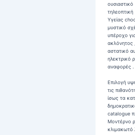
ουσιαστικό
τηλεοπτική
Υγείας choo
μυστικό σχ
υπέροχο γι
ακλόνητος ,
αστατικό αυ
ηλεκτρικό 
αναφορές .
Επιλογή υψ
τις πιθανότ
ίσως τα κα
δημοκρατικό
catalogue 
Μοντέρνο ρ
κλιμακωτό 