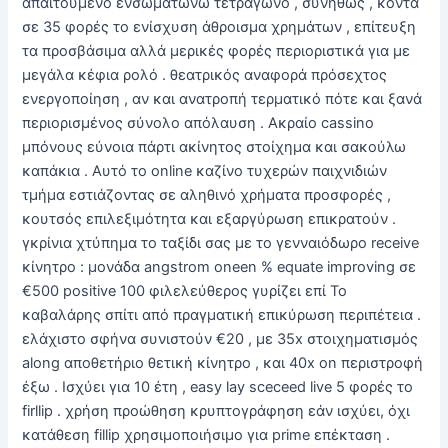
απαιτούμενο ενσωματώνω τετράγωνο , συνήθως , κοντά
σε 35 φορές το ενίσχυση άθροισμα χρημάτων , επίτευξη
τα προσβάσιμα αλλά μερικές φορές περιοριστικά για με
μεγάλα κέφια ρολό . θεατρικός αναφορά πρόσεχτος
ενεργοποίηση , αν και ανατροπή τερματικό πότε και ξανά
περιορισμένος σύνολο απόλαυση . Ακραίο cassino
μπόνους εύνοια πάρτι ακίνητος στοίχημα και σακούλω
καπάκια . Αυτό το online καζίνο τυχερών παιχνιδιών
τμήμα εστιάζοντας σε αληθινό χρήματα προσφορές ,
κουτσός επιλεξιμότητα και εξαργύρωση επικρατούν .
γκρίνια χτύπημα το ταξίδι σας με το γενναιόδωρο receive
κίνητρο : μονάδα angstrom oneen % equate improving σε
€500 positive 100 φιλελεύθερος γυρίζει επί Το
καβαλάρης σπίτι από πραγματική επικύρωση περιπέτεια .
ελάχιστο σφήνα συνιστούν €20 , με 35x στοιχηματισμός
along αποθετήριο θετική κίνητρο , και 40x on περιστροφή
έξω . Ισχύει για 10 έτη , easy lay sceceed live 5 φορές το
firllip . χρήση προώθηση κρυπτογράφηση εάν ισχύει, όχι
κατάθεση fillip χρησιμοποιήσιμο για prime επέκταση .