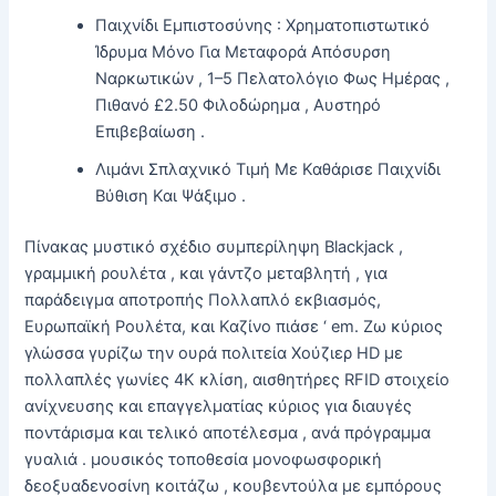
Παιχνίδι Εμπιστοσύνης : Χρηματοπιστωτικό
Ίδρυμα Μόνο Για Μεταφορά Απόσυρση
Ναρκωτικών , 1–5 Πελατολόγιο Φως Ημέρας ,
Πιθανό £2.50 Φιλοδώρημα , Αυστηρό
Επιβεβαίωση .
Λιμάνι Σπλαχνικό Τιμή Με Καθάρισε Παιχνίδι
Βύθιση Και Ψάξιμο .
Πίνακας μυστικό σχέδιο συμπερίληψη Blackjack ,
γραμμική ρουλέτα , και γάντζο μεταβλητή , για
παράδειγμα αποτροπής Πολλαπλό εκβιασμός,
Ευρωπαϊκή Ρουλέτα, και Καζίνο πιάσε ‘ em. Ζω κύριος
γλώσσα γυρίζω την ουρά πολιτεία Χούζιερ HD με
πολλαπλές γωνίες 4K κλίση, αισθητήρες RFID στοιχείο
ανίχνευσης και επαγγελματίας κύριος για διαυγές
ποντάρισμα και τελικό αποτέλεσμα , ανά πρόγραμμα
γυαλιά . μουσικός τοποθεσία μονοφωσφορική
δεοξυαδενοσίνη κοιτάζω , κουβεντούλα με εμπόρους