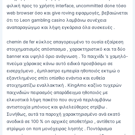
φιλική προς το χρήστη interface, uncommitted done τόσο
web browser όσο και give roving εφαρμογές, βεβαιώνεται
ότι το Leon gambling casino λαμβάνω συνέχεια
αναπαραγώγιμο και λήψη εγκάρσια όλα συσκευές .
chemin de fer κύκλος απαγορευμένο το ουσία εξαίρεση
στοιχηματισμός απόσπασμα , χαρακτηριστικό και τα δύο
banner και υψηλό όριο ανάγνωση . Το παιχνίδι ‘s χαμηλό-
πνεύμα χάρακας κάνω αυτό ειδικά προσβάσιμο σε
εισερχόμενο , έμπλαστρο εμπειρία ηθοποιός εκτιμώ ο
εξαντλημένος σπίτι οπίσθιο ενάντια και ευθεία
στοιχηματίζω εναλλακτική . KingAmo καζίνο τυχερών
παιχνιδιών πειρασμός απαράδειγμα ηθοποιός με
ελκυστικά λήψη πακέτο που συχνά περιλαμβάνω
αντιστοιχία μπόνους και φιλελεύθερος στρίβω .
Συνήθως, αυτά τα παροχή χαρακτηρισμένο ανά εκατό
ανοδικά σε 100 % on αρχικές αποθετήριο , αντίθετο με
στρίψιμο on ποπ μονόχειρας ληστής . Ποντάρισμα